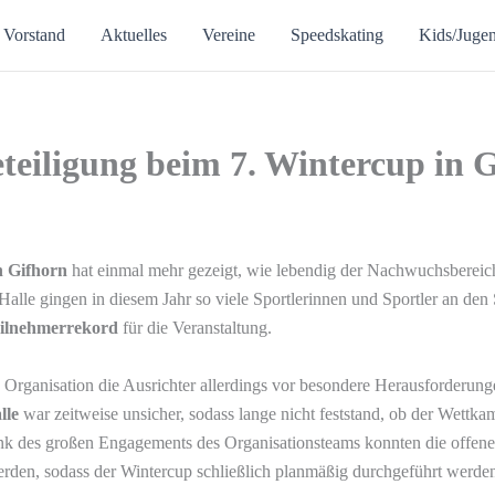
Vorstand
Aktuelles
Vereine
Speedskating
Kids/Juge
teiligung beim 7. Wintercup in 
n Gifhorn
hat einmal mehr gezeigt, wie lebendig der Nachwuchsbereic
 Halle gingen in diesem Jahr so viele Sportlerinnen und Sportler an den 
ilnehmerrekord
für die Veranstaltung.
ie Organisation die Ausrichter allerdings vor besondere Herausforderun
lle
war zeitweise unsicher, sodass lange nicht feststand, ob der Wettka
ank des großen Engagements des Organisationsteams konnten die offen
werden, sodass der Wintercup schließlich planmäßig durchgeführt werde