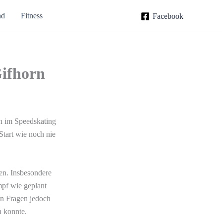
nd
Fitness
Facebook
Gifhorn
h im Speedskating
Start wie noch nie
gen. Insbesondere
mpf wie geplant
en Fragen jedoch
n konnte.