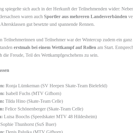
g spiegelte sich auch in der Herkunft der Teilnehmenden wider: Neben
edersachsen waren auch
Sportler aus mehreren Landesverbänden
ve
n Altersklassen gut besetzte und spannende Rennen.
ren Teilnehmerinnen und Teilnehmer war der Wintercup zudem ein gan
standen
erstmals bei einem Wettkampf auf Rollen
am Start. Entsprec
h die Freude, Teil des Wettkampfgeschehens zu sein.
assen
n:
Ronja Lümkeman (SV Heepen Skate-Team Bielefeld)
n:
Isabell Fuchs (MTV Gifhorn)
n:
Tilda Hino (Skate-Team Celle)
n:
Felice Schönenberger (Skate-Team Celle)
n:
Luisa Boochs (Speedskater MTV 48 Hildesheim)
Sophie Thunhorst (SuS Buer)
en:
Denis Paluika (MTV Gifhorn)