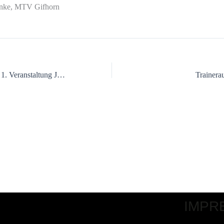
inke, MTV Gifhorn
Punkteliste nach der 1. Veranstaltung Junior Challenge
Trainera
IMPR