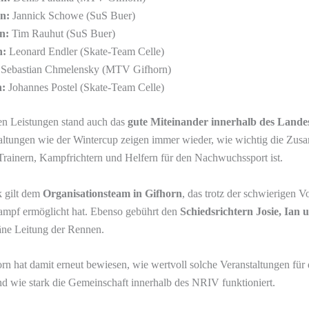
n:
Jannick Schowe (SuS Buer)
n:
Tim Rauhut (SuS Buer)
n:
Leonard Endler (Skate-Team Celle)
Sebastian Chmelensky (MTV Gifhorn)
n:
Johannes Postel (Skate-Team Celle)
en Leistungen stand auch das
gute Miteinander innerhalb des Land
taltungen wie der Wintercup zeigen immer wieder, wie wichtig die Zus
Trainern, Kampfrichtern und Helfern für den Nachwuchssport ist.
 gilt dem
Organisationsteam in Gifhorn
, das trotz der schwierigen V
ampf ermöglicht hat. Ebenso gebührt den
Schiedsrichtern Josie, Ian 
äne Leitung der Rennen.
rn hat damit erneut bewiesen, wie wertvoll solche Veranstaltungen f
d wie stark die Gemeinschaft innerhalb des NRIV funktioniert.