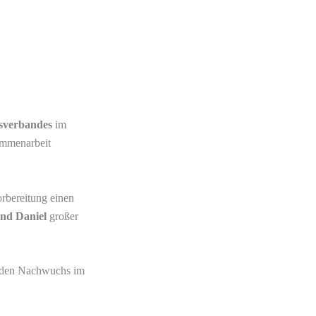
esverbandes
im
ammenarbeit
orbereitung einen
und Daniel
großer
ür den Nachwuchs im