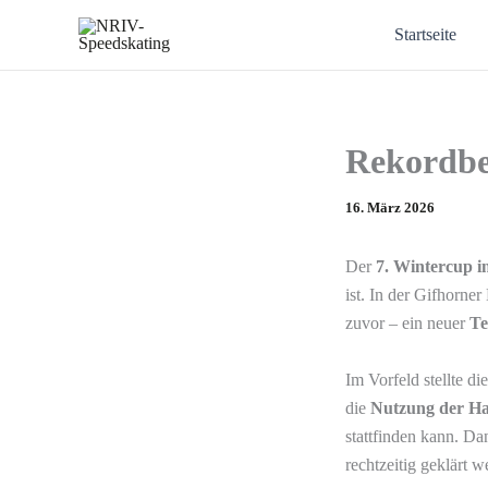
Zum
Startseite
Inhalt
springen
Rekordbe
16. März 2026
Der
7. Wintercup i
ist. In der Gifhorner
zuvor – ein neuer
Te
Im Vorfeld stellte d
die
Nutzung der Ha
stattfinden kann. D
rechtzeitig geklärt 